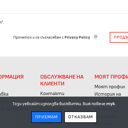
".
ПРОД
Прочетох и се съгласявам с
Privacy Policy
ОРМАЦИЯ
ОБСЛУЖВАНЕ НА
МОЯТ ПРОФ
КЛИЕНТИ
с
Моят профил
Контакти
авка
История на
Марки
y Policy
поръчките
Този уебсайт използва бисквитки. Виж повече
тук
.
Промоции
 & Conditions
Любими
Връщане
Бюлетин
ПРИЕМАМ
ОТКАЗВАМ
GDPR
Ваучери