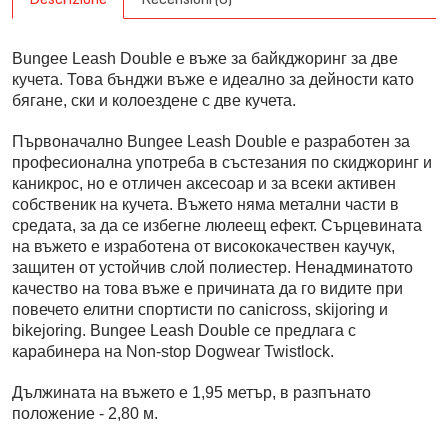
Bungee Leash Double е въже за байкджоринг за две
кучета. Това бънджи въже е идеално за дейности като
бягане, ски и колоездене с две кучета.
Първоначално Bungee Leash Double е разработен за
професионална употреба в състезания по скиджоринг и
каникрос, но е отличен аксесоар и за всеки активен
собственик на кучета. Въжето няма метални части в
средата, за да се избегне люлеещ ефект. Сърцевината
на въжето е изработена от висококачествен каучук,
защитен от устойчив слой полиестер. Ненадминатото
качество на това въже е причината да го видите при
повечето елитни спортисти по canicross, skijoring и
bikejoring. Bungee Leash Double се предлага с
карабинера на Non-stop Dogwear Twistlock.
Дължината на въжето е 1,95 метър, в разпънато
положение - 2,80 м.