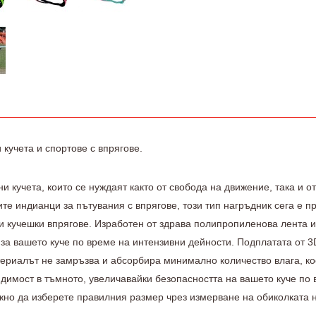
 кучета и спортове с впрягове.
ни кучета, които се нуждаят както от свобода на движение, така и 
е индианци за пътувания с впрягове, този тип нагръдник сега е п
 и кучешки впрягове. Изработен от здрава полипропиленова лента и
 за вашето куче по време на интензивни дейности. Подплатата от 
ериалът не замръзва и абсорбира минимално количество влага, ко
идимост в тъмното, увеличавайки безопасността на вашето куче по
ажно да изберете правилния размер чрез измерване на обиколката 