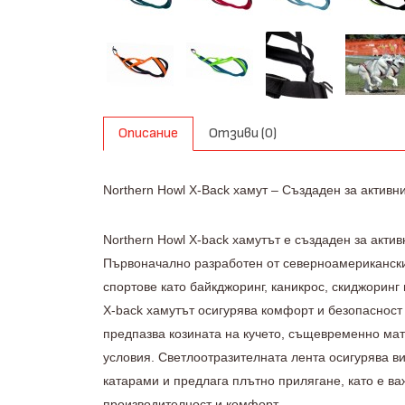
Описание
Отзиви (0)
Northern Howl X-Back хамут – Създаден за активни
Northern Howl X-back хамутът е създаден за актив
Първоначално разработен от северноамериканскит
спортове като байкджоринг, каникрос, скиджоринг
X-back хамутът осигурява комфорт и безопасност
предпазва козината на кучето, същевременно мат
условия. Светлоотразителната лента осигурява в
катарами и предлага плътно прилягане, като е в
производителност и комфорт.