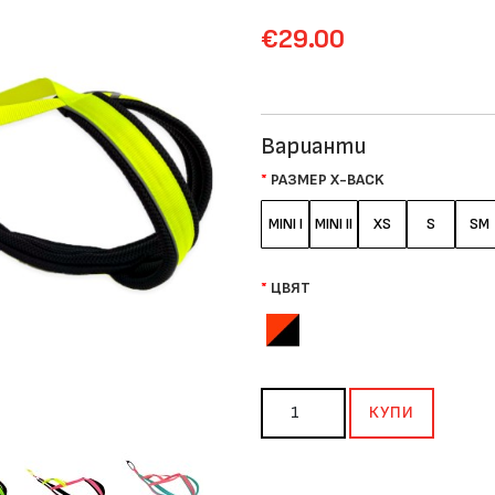
€29.00
Варианти
РАЗМЕР X-BACK
MINI I
MINI II
XS
S
SM
ЦВЯТ
КУПИ