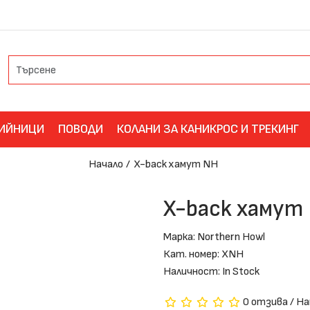
ИЙНИЦИ
ПОВОДИ
КОЛАНИ ЗА КАНИКРОС И ТРЕКИНГ
Начало
X-back хамут NH
X-back хамут
Марка:
Northern Howl
Кат. номер: XNH
Наличност: In Stock
0 отзива
/
На