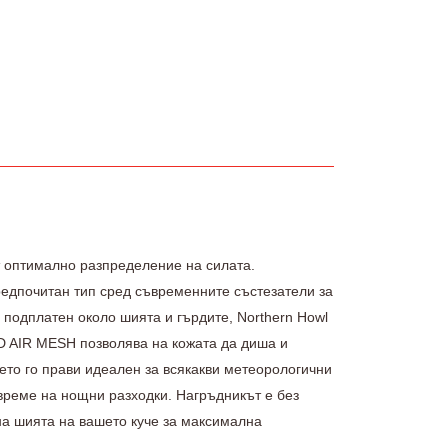
от оптимално разпределение на силата.
редпочитан тип сред съвременните състезатели за
 подплатен около шията и гърдите, Northern Howl
3D AIR MESH позволява на кожата да диша и
ето го прави идеален за всякакви метеорологични
 време на нощни разходки. Нагръдникът е без
на шията на вашето куче за максимална