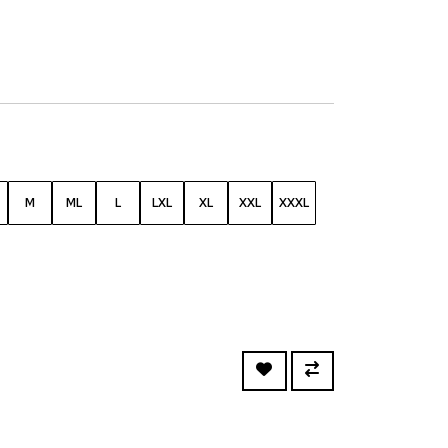
M
ML
L
LXL
XL
XXL
XXXL