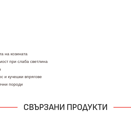
та на козината
имост при слаба светлина
а
ос и кучешки впрягове
ични породи
СВЪРЗАНИ ПРОДУКТИ